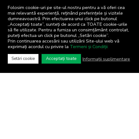
luni - joi: 8:00 - 16:00
Folosim cookie-uri pe site-ul nostru pentru a vă oferi cea
vineri: 8:00 - 14:00
mai relevantă experiență, reținând preferințele și vizitele
dumneavoastră. Prin efectuarea unui click pe butonul
„Acceptați toate”, sunteți de acord ca TOATE cookie-urile
să fie utilizate. Pentru a furniza un consimțământ controlat,
puteți efectua un click pe butonul „Setări cookie”.
Prin continuarea accesării sau utilizării Site-ului web vă
exprimați acordul cu privire la
Termeni și Condiții
COMUNA CIZER
Acceptați toate
Informații suplimentare
Setări cookie
Primăria comunei Cizer © 2024
Toate drepturile rezervate