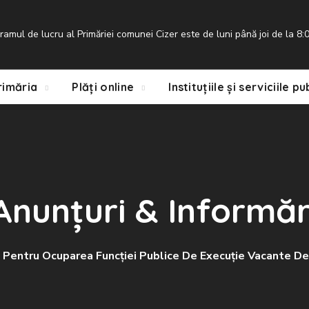
ramul de lucru al Primăriei comunei Cizer este de luni până joi de la 8:00
rimăria
Plăți online
Instituțiile și serviciile pu
Anunțuri & Informăr
zat Pentru Ocuparea Funcției Publice De Execuție Vacante 