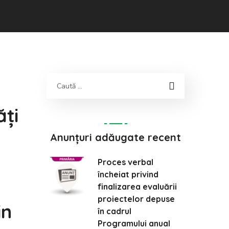
ăți
Anunțuri adăugate recent
Proces verbal
încheiat privind
finalizarea evaluării
proiectelor depuse
in
în cadrul
Programului anual