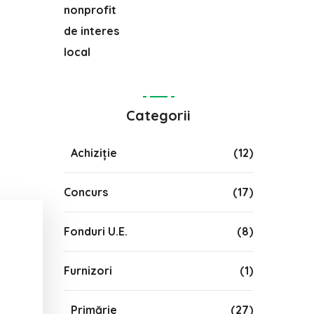
Categorii
Achiziție
(12)
Concurs
(17)
Fonduri U.E.
(8)
Furnizori
(1)
Primărie
(27)