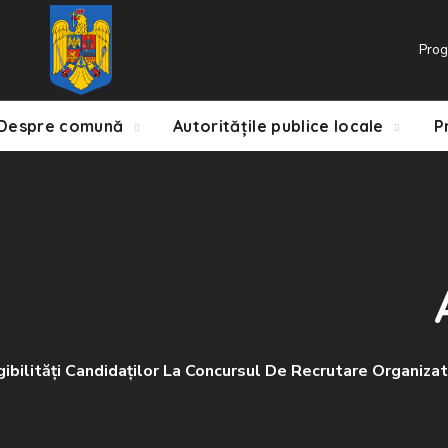
Prog
Despre comună
Autoritățile publice locale
P
igibilități Candidaților La Concursul De Recrutare Organi