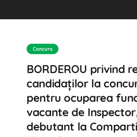
Concurs
BORDEROU privind rezul
candidaților la concu
pentru ocuparea funcț
vacante de Inspector,
debutant la Comparti