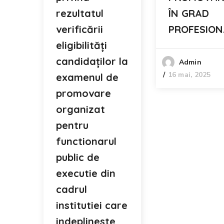
rezultatul
ÎN GRAD
verificării
PROFESION
eligibilități
candidaților la
Admin
16 mai, 2025
examenul de
promovare
organizat
pentru
functionarul
public de
executie din
cadrul
institutiei care
indeplineste