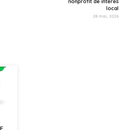
nonprofit de interes
local
28 mai, 2026
E