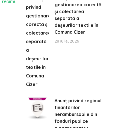
gestionarea corectă
și colectarea
separată a
deșeurilor textile în
Comuna Cizer
28 iulie, 2026
Anunț privind regimul
finantărilor
nerambursabile din
fonduri publice