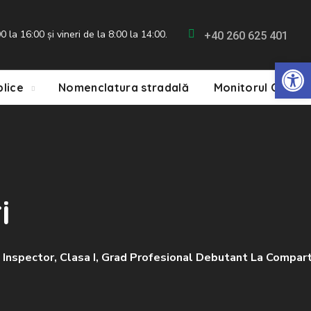
 la 16:00 și vineri de la 8:00 la 14:00.
+40 260 625 401
De
blice
Nomenclatura stradală
Monitorul Oficial
i
De Inspector, Clasa I, Grad Profesional Debutant La Compa