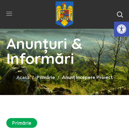
De
Anunțuri &
Informări
Acasă
Primărie
Anunț Începere Proiect
Primărie