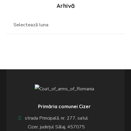
Arhivă
Primăria comunei Cizer
strada Principală, nr. 277, satul
Cizer, județul Sălaj, 457075