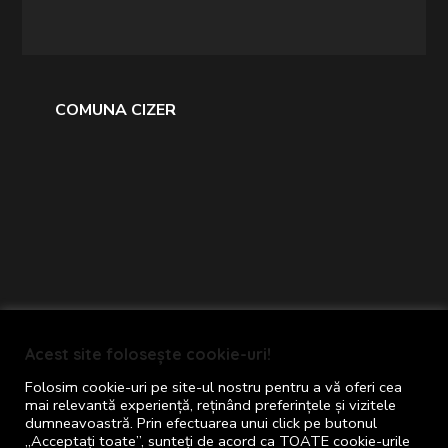
COMUNA CIZER
Primăria comunei Cizer © 2024
Acest site folosește cookie-uri!
Toate drepturile rezervate
Folosim cookie-uri pe site-ul nostru pentru a vă oferi cea
Termeni și Condiții
mai relevantă experiență, reținând preferințele și vizitele
dumneavoastră. Prin efectuarea unui click pe butonul
Concept realizat de
Big Media Relații Publice
„Acceptați toate”, sunteți de acord ca TOATE cookie-urile